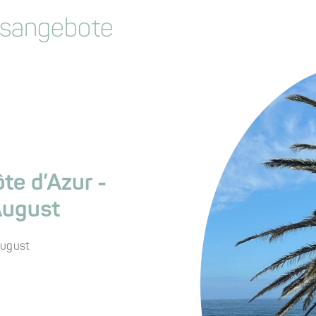
tsangebote
te d’Azur -
August
August