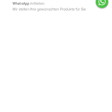
WhatsApp
mitteilen.
Wir stellen Ihre gewünschten Produkte für Sie
zusammen, sodass Ihre Abholung schnell,
unkompliziert und ganz entspannt erfolgen kann.
Online-Shop
Sie möchten Ihre Lieblingsprodukte ganz bequem von
zu Hause aus bestellen?
In unserem
Online-Shop
können Sie rund um die Uhr
einkaufen und sich Ihre Wunschprodukte bequem
nach Hause liefern lassen – schnell, einfach und
zuverlässig.
So können Sie Ihre gewohnten Pflegeprodukte
jederzeit nachbestellen, ganz unabhängig von unseren
Öffnungs- und Verkaufszeiten.
shop.faceandbody.de