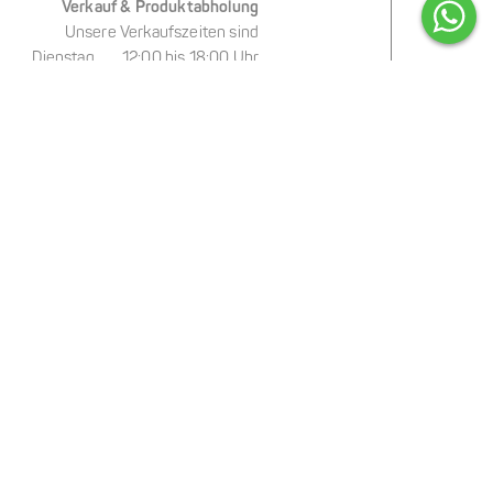
Verkauf & Produktabholung
Unsere Verkaufszeiten sind
Dienstag 12:00 bis 18:00 Uhr
Mittwoch 09:00 bis 18:00 Uhr
Donnerstag 12:00 bis 18:00 Uhr
Freitag 09:00 bis 18:00 Uhr
Samstag 09:00 bis 14:00 Uhr
oder nach Vereinbarung
Unser Service für Sie
b per
E-Mail
oder
WhatsApp
mitteilen.
rt und ganz entspannt erfolgen kann.
Online-Shop
 bequem von zu Hause aus bestellen?
 – schnell, einfach und zuverlässig.
seren Öffnungs- und Verkaufszeiten.
shop.faceandbody.de