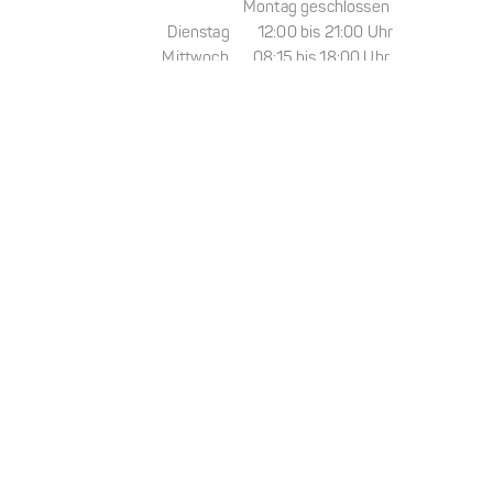
Montag geschlossen
Dienstag 12:00 bis 21:00 Uhr
Mittwoch 08:15 bis 18:00 Uhr
Donnerstag 12:00 bis 21:00 Uhr
Freitag 09:00 bis 18:00 Uhr
Samstag 09:00 bis 18:00 Uhr
Sonntag 09:00 bis 18:00 Uhr
Damit Sie kein
Wir stellen Ihre gewünschten 
In unserem
Online-Shop
können Sie rund um die Uhr ein
So können Sie Ihre gewoh