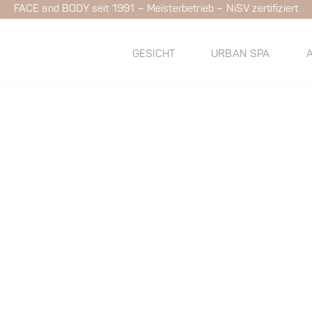
FACE and BODY seit 1991 – Meisterbetrieb – NiSV zertifiziert
GESICHT
URBAN SPA