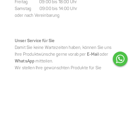
Freitag 09:00 bis 18:00 Uhr
Samstag 09:00 bis 14:00 Uhr
oder nach Vereinbarung
Unser Service für Sie
Damit Sie keine Wartezeiten haben, können Sie uns
Ihre Produktwünsche gerne vorab per
E-Mail
oder
WhatsApp
mitteilen.
Wir stellen Ihre gewünschten Produkte für Sie
zusammen, sodass Ihre Abholung schnell,
unkompliziert und ganz entspannt erfolgen kann.
Online-Shop
Sie möchten Ihre Lieblingsprodukte ganz bequem von
zu Hause aus bestellen?
In unserem
Online-Shop
können Sie rund um die Uhr
einkaufen und sich Ihre Wunschprodukte bequem
nach Hause liefern lassen – schnell, einfach und