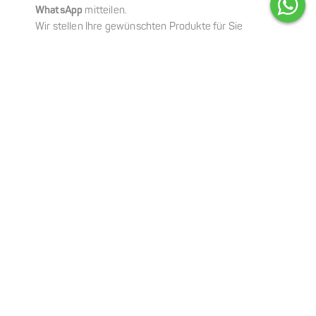
WhatsApp
mitteilen.
Wir stellen Ihre gewünschten Produkte für Sie
zusammen, sodass Ihre Abholung schnell,
unkompliziert und ganz entspannt erfolgen kann.
Online-Shop
Sie möchten Ihre Lieblingsprodukte ganz bequem von
zu Hause aus bestellen?
In unserem
Online-Shop
können Sie rund um die Uhr
einkaufen und sich Ihre Wunschprodukte bequem
nach Hause liefern lassen – schnell, einfach und
zuverlässig.
So können Sie Ihre gewohnten Pflegeprodukte
jederzeit nachbestellen, ganz unabhängig von unseren
Öffnungs- und Verkaufszeiten.
shop.faceandbody.de