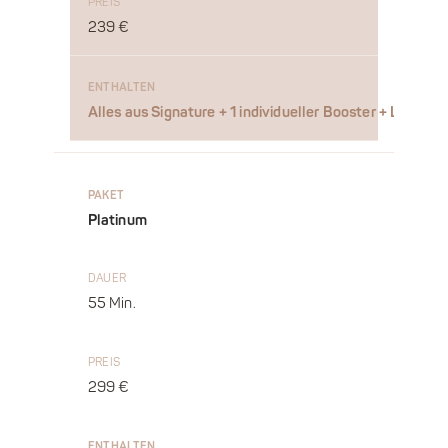
239 €
Alles aus Signature + 1 individueller Booster + LED-Lic
Platinum
55 Min.
299 €