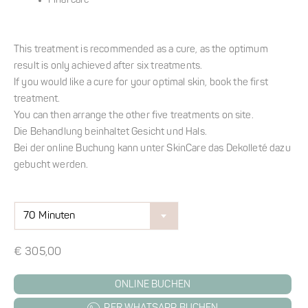
Final care
This treatment is recommended as a cure, as the optimum
result is only achieved after six treatments.
If you would like a cure for your optimal skin, book the first
treatment.
You can then arrange the other five treatments on site.
Die Behandlung beinhaltet Gesicht und Hals.
Bei der online Buchung kann unter SkinCare das Dekolleté dazu
gebucht werden.
70 Minuten
€
305,00
ONLINE BUCHEN