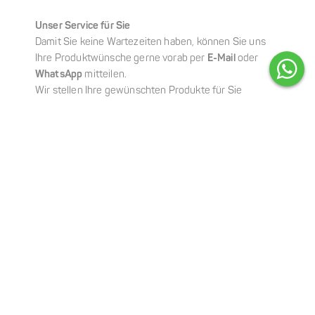
Unser Service für Sie
Damit Sie keine Wartezeiten haben, können Sie uns
Ihre Produktwünsche gerne vorab per
E-Mail
oder
WhatsApp
mitteilen.
Wir stellen Ihre gewünschten Produkte für Sie
zusammen, sodass Ihre Abholung schnell,
unkompliziert und ganz entspannt erfolgen kann.
Online-Shop
Sie möchten Ihre Lieblingsprodukte ganz bequem von
zu Hause aus bestellen?
In unserem
Online-Shop
können Sie rund um die Uhr
einkaufen und sich Ihre Wunschprodukte bequem
nach Hause liefern lassen – schnell, einfach und
zuverlässig.
So können Sie Ihre gewohnten Pflegeprodukte
jederzeit nachbestellen, ganz unabhängig von unseren
Öffnungs- und Verkaufszeiten.